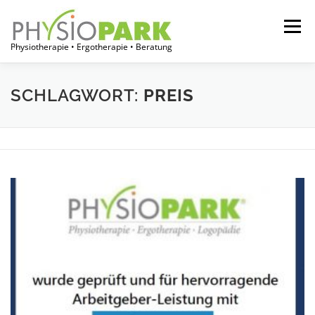
Zum
Inhalt
Menü
springen
Physiotherapie • Ergotherapie • Beratung
START
JOBPORTAL
FÜR THERAPEUTEN
SCHLAGWORT:
PREIS
FÜR EINRICHTUNGEN
FÜR PATIENTEN
ÜBER UNS