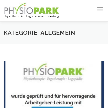
Zum
Inhalt
Menü
springen
Physiotherapie • Ergotherapie • Beratung
START
JOBPORTAL
FÜR THERAPEUTEN
KATEGORIE:
ALLGEMEIN
FÜR EINRICHTUNGEN
FÜR PATIENTEN
ÜBER UNS