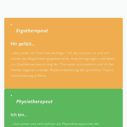
Ergotherapeut
Mir gefällt,...
…dass jeder im Team ein wichtiger Teil des Ganzen ist und mir
immer die Möglichkeit gegeben wird, neue Anregungen und Ideen
zur Qualitätsverbesserung der Therapien umzusetzen und ich bei
meiner eigenen und der Weiterentwicklung des gesamten Teams
Unterstützung erfahre.
Physiotherapeut
Ich bin...
…nun schon seit zehn Jahren als Physiotherapeut bei der