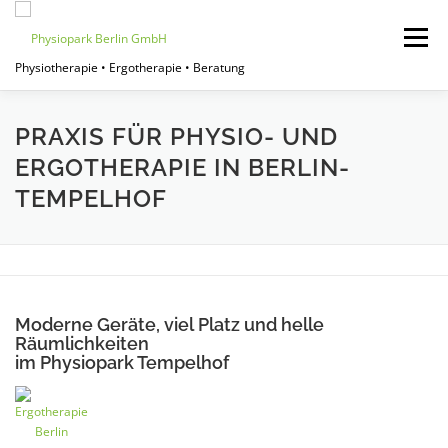
Zum
Inhalt
Menü
springen
Physiotherapie • Ergotherapie • Beratung
START
JOBPORTAL
FÜR THERAPEUTEN
PRAXIS FÜR PHYSIO- UND
ERGOTHERAPIE IN BERLIN-
TEMPELHOF
FÜR EINRICHTUNGEN
FÜR PATIENTEN
ÜBER UNS
Moderne Geräte, viel Platz und helle
Räumlichkeiten
im Physiopark Tempelhof