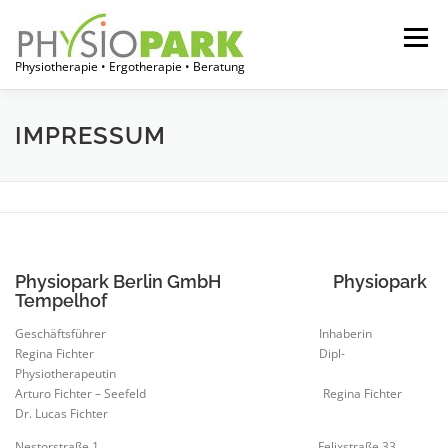
Zum
Inhalt
Menü
springen
Physiotherapie • Ergotherapie • Beratung
START
JOBPORTAL
FÜR THERAPEUTEN
IMPRESSUM
FÜR EINRICHTUNGEN
FÜR PATIENTEN
ÜBER UNS
Physiopark Berlin GmbH Physiopark
Tempelhof
Geschäftsführer Inhaberin
Regina Fichter Dipl-
Physiotherapeutin
Arturo Fichter – Seefeld Regina Fichter
Dr. Lucas Fichter
Nestorstraße 1 Felixstraße 33