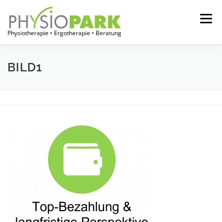
Zum
Inhalt
Menü
springen
Physiotherapie • Ergotherapie • Beratung
START
JOBPORTAL
FÜR THERAPEUTEN
BILD1
FÜR EINRICHTUNGEN
FÜR PATIENTEN
ÜBER UNS