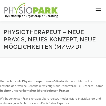
Zum
Inhalt
Menü
springen
Physiotherapie • Ergotherapie • Beratung
START
JOBPORTAL
FÜR THERAPEUTEN
PHYSIOTHERAPEUT – NEUE
PRAXIS, NEUES KONZEPT, NEUE
MÖGLICHKEITEN (M/W/D)
FÜR EINRICHTUNGEN
FÜR PATIENTEN
ÜBER UNS
Du möchtest als
Physiotherapeut (m/w/d) arbeiten
und dabei selbst
entscheiden, welche Benefits dir wichtig sind? Dann werde Teil unseres Teams
in einer unserer komplett überarbeiteten Praxen
Wir haben unser Praxiskonzept überarbeitet, modernisiert, individualiert und
optimiert. Jetzt fehlen nur noch Du & Deine Expertise