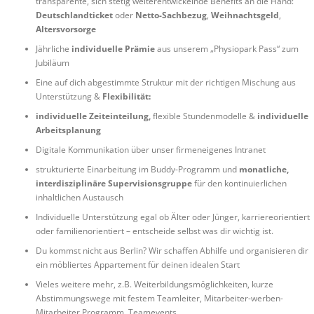
transparente, sich stetig weiterentwickelnde Benefits an die Hand:
Deutschlandticket
oder
Netto-Sachbezug
,
Weihnachtsgeld
,
Altersvorsorge
Jährliche
individuelle Prämie
aus unserem „Physiopark Pass“ zum
Jubiläum
Eine auf dich abgestimmte Struktur mit der richtigen Mischung aus
Unterstützung &
Flexibilität:
individuelle Zeiteinteilung,
flexible Stundenmodelle &
individuelle
Arbeitsplanung
Digitale Kommunikation über unser firmeneigenes Intranet
strukturierte Einarbeitung im Buddy-Programm und
monatliche,
interdisziplinäre Supervisionsgruppe
für den kontinuierlichen
inhaltlichen Austausch
Individuelle Unterstützung egal ob Älter oder Jünger, karriereorientiert
oder familienorientiert – entscheide selbst was dir wichtig ist.
Du kommst nicht aus Berlin? Wir schaffen Abhilfe und organisieren dir
ein möbliertes Appartement für deinen idealen Start
Vieles weitere mehr, z.B. Weiterbildungsmöglichkeiten, kurze
Abstimmungswege mit festem Teamleiter, Mitarbeiter-werben-
Mitarbeiter Programm, Teamevents…