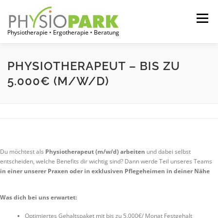
Zum
Inhalt
Menü
springen
Physiotherapie • Ergotherapie • Beratung
START
JOBPORTAL
FÜR THERAPEUTEN
PHYSIOTHERAPEUT – BIS ZU
5.000€ (M/W/D)
FÜR EINRICHTUNGEN
FÜR PATIENTEN
ÜBER UNS
Du möchtest als
Physiotherapeut (m/w/d) arbeiten
und dabei selbst
entscheiden, welche Benefits dir wichtig sind? Dann werde Teil unseres Teams
in einer unserer Praxen oder in exklusiven Pflegeheimen in deiner Nähe
Was dich bei uns erwartet:
Optimiertes Gehaltspaket mit bis zu 5.000€/ Monat Festgehalt