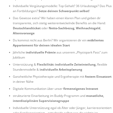
Individuelle Vergütungsmodelle: Top Gehalt? 36 Urlaubstage? Das Plus
an Fortbildungen?
Setze deinen Schwerpunkt selbst!
Das Gewisse extra? Wir haben einen klaren Plan und geben dir
transparente, sich stetig weiterentwickelnde Benefits an die Hand:
Deutschlandticket
oder
Netto-Sachbezug
,
Weihnachtsgeld
,
Altersvorsorge
Du kommst nicht aus Berlin? Wir organisieren dir ein
möbliertes
Appartement für deinen idealen Start
Jährliche
individuelle Prämie
aus unserem „Physiopark Pass“ zum
Jubiläum
Unterstützung &
Flexibilität:
individuelle Zeiteinteilung,
flexible
Stundenmodelle &
individuelle Arbeitsplanung
Ganzheitliche Physiotherapie und Ergotherapie mit
festem Einsatzort
in deiner Nähe
Digitale Kommunikation über unser
firmeneigenes Intranet
strukturierte Einarbeitung im Buddy-Programm und
monatliche,
interdisziplinäre Supervisionsgruppe
Individuelle Unterstützung egal ob Älter oder Jünger, karriereorientiert
oder familienorientiert – entscheide selbst was dir wichtig ist.