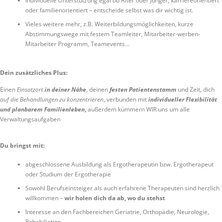
Individuelle Unterstützung egal ob Älter oder Jünger, karriereorientiert
oder familienorientiert – entscheide selbst was dir wichtig ist.
Vieles weitere mehr, z.B. Weiterbildungsmöglichkeiten, kurze
Abstimmungswege mit festem Teamleiter, Mitarbeiter-werben-
Mitarbeiter Programm, Teamevents…
Dein zusätzliches Plus:
Einen
Einsatzort
in deiner Nähe
, deinen
festen Patientenstamm
und Zeit, dich
auf die Behandlungen zu konzentrieren
, verbunden mit
individueller Flexibilität
und planbarem Familienleben
,
außerdem kümmern WIR uns um alle
Verwaltungsaufgaben
Du bringst mit:
abgeschlossene Ausbildung als Ergotherapeutin bzw. Ergotherapeut
oder Studium der Ergotherapie
Sowohl Berufseinsteiger als auch erfahrene Therapeuten sind herzlich
willkommen –
wir holen dich da ab, wo du stehst
Interesse an den Fachbereichen Geriatrie, Orthopädie, Neurologie,
Rehabiliation