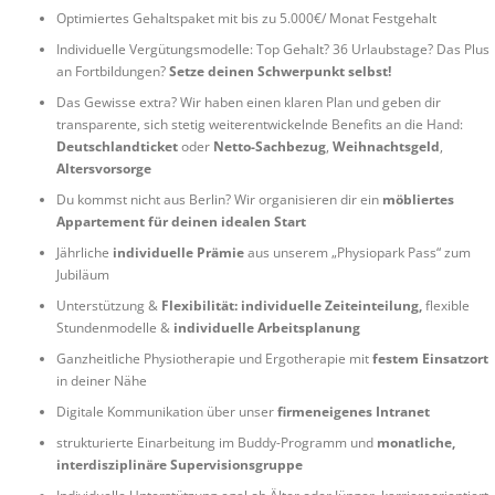
Optimiertes Gehaltspaket mit bis zu 5.000€/ Monat Festgehalt
Individuelle Vergütungsmodelle: Top Gehalt? 36 Urlaubstage? Das Plus
an Fortbildungen?
Setze deinen Schwerpunkt selbst!
Das Gewisse extra? Wir haben einen klaren Plan und geben dir
transparente, sich stetig weiterentwickelnde Benefits an die Hand:
Deutschlandticket
oder
Netto-Sachbezug
,
Weihnachtsgeld
,
Altersvorsorge
Du kommst nicht aus Berlin? Wir organisieren dir ein
möbliertes
Appartement für deinen idealen Start
Jährliche
individuelle Prämie
aus unserem „Physiopark Pass“ zum
Jubiläum
Unterstützung &
Flexibilität:
individuelle Zeiteinteilung,
flexible
Stundenmodelle &
individuelle Arbeitsplanung
Ganzheitliche Physiotherapie und Ergotherapie mit
festem Einsatzort
in deiner Nähe
Digitale Kommunikation über unser
firmeneigenes Intranet
strukturierte Einarbeitung im Buddy-Programm und
monatliche,
interdisziplinäre Supervisionsgruppe