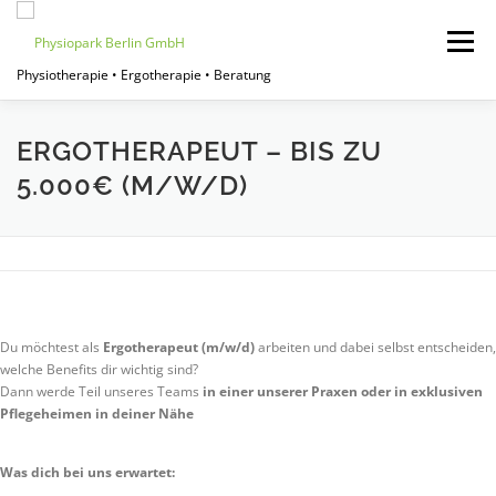
Zum
Inhalt
Menü
springen
Physiotherapie • Ergotherapie • Beratung
START
JOBPORTAL
FÜR THERAPEUTEN
ERGOTHERAPEUT – BIS ZU
5.000€ (M/W/D)
FÜR EINRICHTUNGEN
FÜR PATIENTEN
ÜBER UNS
Du möchtest als
Ergotherapeut (m/w/d)
arbeiten und dabei selbst entscheiden,
welche Benefits dir wichtig sind?
Dann werde Teil unseres Teams
in einer unserer Praxen oder in exklusiven
Pflegeheimen in deiner Nähe
Was dich bei uns erwartet: