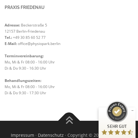
PRAXIS FRIEDENAU
Adresse:
Beckerstraße 5
12157 Berlin-Friedenau
Tel.:
+49 30 85 60 52 77
E-Mail:
office@physiopark.berlin
Terminvereinbarung:
Mo, Mi & Fr 08:00 - 16:00 Uhr
Di & Do 9:30 - 16:30 Uhr
Kundenbewertungen und Erfahrungen zu
Physiopark Berlin GmbH
Behandlungszeiten:
SEHR GUT
Mo, Mi & Fr 08:00 - 16:00 Uhr
%
100
Di & Do 9:30 - 17:30 Uhr
Empfehlungen auf
ProvenExpert.com
5,00
/
4,62
12
139
Bewertungen auf
3
Bewertungen von
SEHR GUT
ProvenExpert.com
anderen Quellen
Impressum
·
Datenschutz
· Copyright © 2022 Physiopark