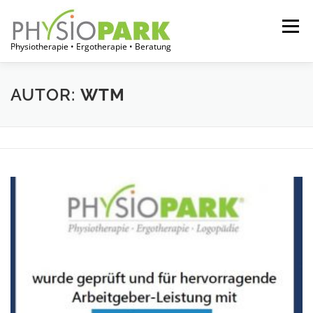
Zum
Inhalt
Menü
springen
Physiotherapie • Ergotherapie • Beratung
START
JOBPORTAL
FÜR THERAPEUTEN
AUTOR:
WTM
FÜR EINRICHTUNGEN
FÜR PATIENTEN
ÜBER UNS