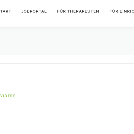
START
JOBPORTAL
FÜR THERAPEUTEN
FÜR EINR
AVIDERE