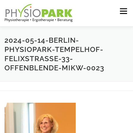
Zum
Inhalt
Menü
springen
Physiotherapie • Ergotherapie • Beratung
START
JOBPORTAL
FÜR THERAPEUTEN
2024-05-14-BERLIN-
PHYSIOPARK-TEMPELHOF-
FELIXSTRASSE-33-
FÜR EINRICHTUNGEN
FÜR PATIENTEN
OFFENBLENDE-MIKW-0023
ÜBER UNS