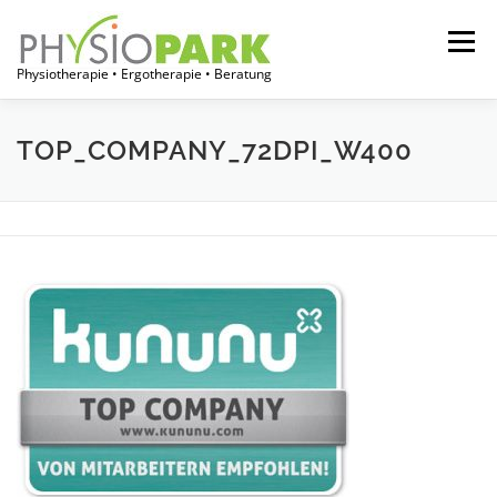
Zum
Inhalt
Menü
springen
Physiotherapie • Ergotherapie • Beratung
START
JOBPORTAL
FÜR THERAPEUTEN
TOP_COMPANY_72DPI_W400
FÜR EINRICHTUNGEN
FÜR PATIENTEN
ÜBER UNS