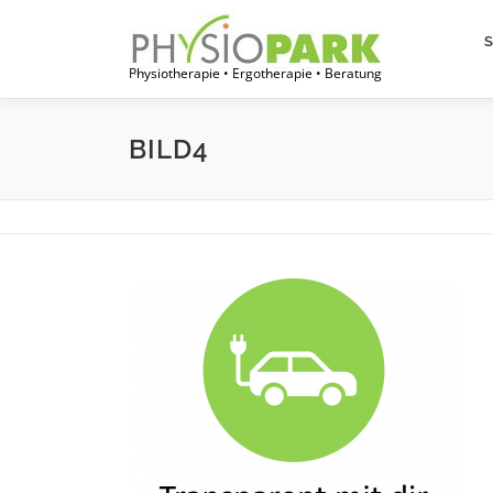
Zum
Inhalt
springen
Physiotherapie • Ergotherapie • Beratung
BILD4