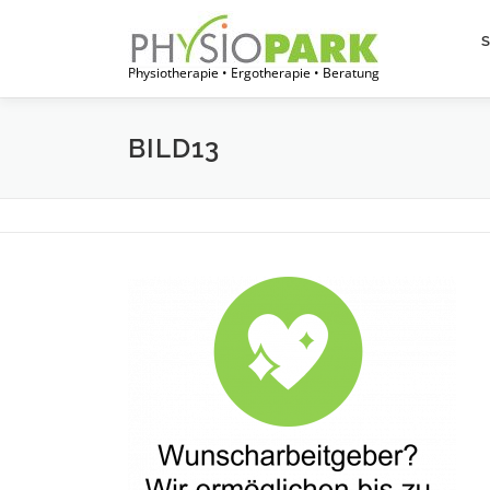
Zum
Inhalt
springen
Physiotherapie • Ergotherapie • Beratung
BILD13