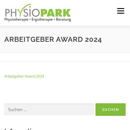
Zum
Inhalt
Menü
springen
Physiotherapie • Ergotherapie • Beratung
START
JOBPORTAL
FÜR THERAPEUTEN
ARBEITGEBER AWARD 2024
FÜR EINRICHTUNGEN
FÜR PATIENTEN
Arbeitgeber Award 2024
ÜBER UNS
Suchen
nach: