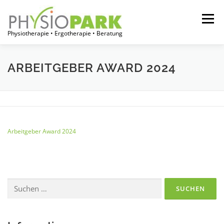
Zum
Inhalt
Menü
springen
Physiotherapie • Ergotherapie • Beratung
START
JOBPORTAL
FÜR THERAPEUTEN
ARBEITGEBER AWARD 2024
FÜR EINRICHTUNGEN
FÜR PATIENTEN
Arbeitgeber Award 2024
ÜBER UNS
Suchen
nach: